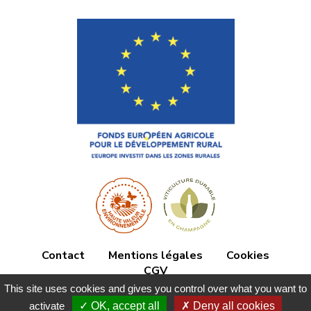
Contact
Mentions légales
Cookies
CGV
This site uses cookies and gives you control over what you want to
Champagne Brochet Dolet
activate
OK, accept all
Deny all cookies
4 place de la Mairie
51500 Ecueil